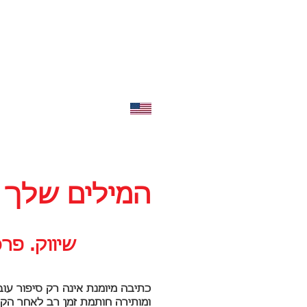
תרגוםMaster
תרגום וקופירייטי
נג
(972) 074-703-5072
:מייל
o@targumaster.com
English
המילים שלך 
שיווק. פרס
כתיבה מיומנת אינה רק סיפור עו
ומותירה חותמת זמן רב לאחר הקר